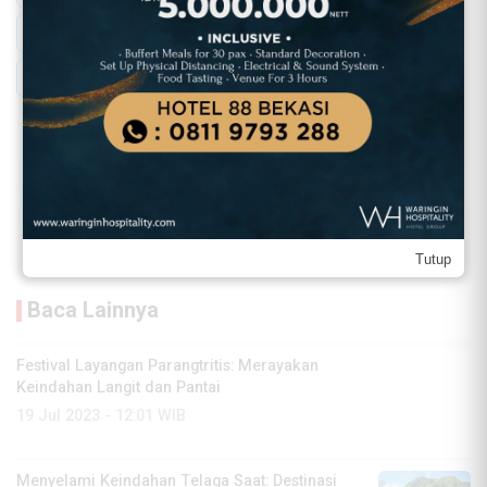
Seniman Komedi
Standup Komedi
Warkop DKI
Youtuber
Komentar ditutup.
Tutup
Baca Lainnya
Festival Layangan Parangtritis: Merayakan
Keindahan Langit dan Pantai
19 Jul 2023 - 12:01 WIB
Menyelami Keindahan Telaga Saat: Destinasi