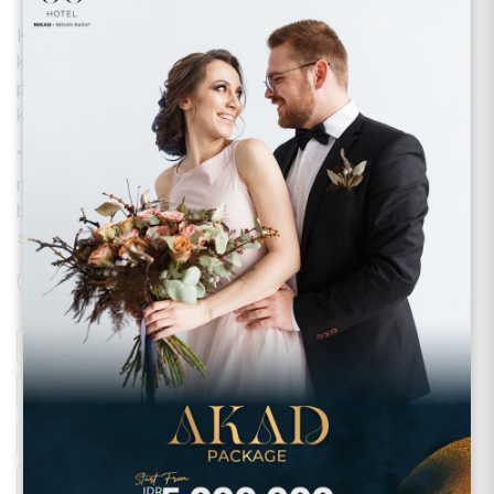
Komeng juga menjelaskan, terdapat perbedaan antara
komedi saat ini dan komedi zaman dahulu. Lantaran saat ini
perkembangan komedi lebih banyak menceritakan sesuatu
kejadian seadanya dengan gaya humor yang menarik.
“Sekarang lebih verbal dengan bahasa mulut mereka bisa
melucu. Stand up sendiri dari luar, bahasanya lawak, gaya
bahasanya saja yang membedakan, semakin berkembang
semakin banyak lagi,” ujarnya.
(*)
Matrasnews.com / Kp / Ac
#NGANTRI
#PaSki
Baparekraf
Ekraf
Kemeparekraf RI
Komedi
Komedian
Komeng
Konten Kreator
Menparekraf RI
Pelawak
Persatuan Artis Seniman Komedi Indonesia
Seniman