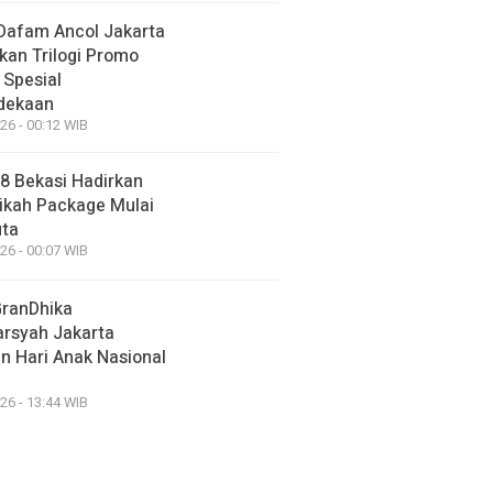
Dafam Ancol Jakarta
kan Trilogi Promo
 Spesial
dekaan
26 - 00:12 WIB
88 Bekasi Hadirkan
ikah Package Mulai
uta
26 - 00:07 WIB
GranDhika
arsyah Jakarta
n Hari Anak Nasional
26 - 13:44 WIB