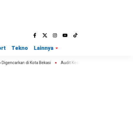
rt
Tekno
Lainnya
i Kota Bekasi
Audit Keselamatan KMP Mutiara Sentosa II Segera Di