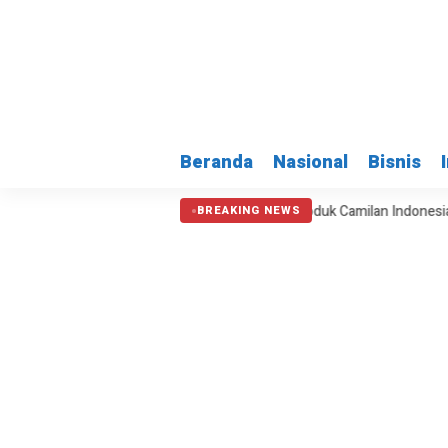
Beranda
Nasional
Bisnis
Soetta Ditetapkan Rp15.000
Produk Camilan Indonesia Tembus Pas
BREAKING NEWS