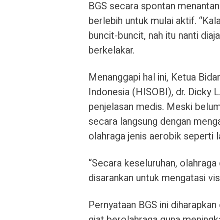
BGS secara spontan menantang
berlebih untuk mulai aktif. “K
buncit-buncit, nah itu nanti di
berkelakar.
Menanggapi hal ini, Ketua Bid
Indonesia (HISOBI), dr. Dicky
penjelasan medis. Meski belum
secara langsung dengan mengat
olahraga jenis aerobik seperti 
“Secara keseluruhan, olahraga
disarankan untuk mengatasi visc
Pernyataan BGS ini diharapka
giat berolahraga guna meningka