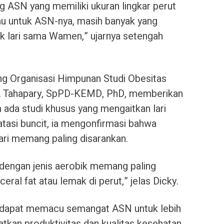
 ASN yang memiliki ukuran lingkar perut
alau untuk ASN-nya, masih banyak yang
ajak lari sama Wamen,” ujarnya setengah
ang Organisasi Himpunan Studi Obesitas
 L. Tahapary, SpPD-KEMD, PhD, memberikan
 ada studi khusus yang mengaitkan lari
asi buncit, ia mengonfirmasi bahwa
lari memang paling disarankan.
 dengan jenis aerobik memang paling
eral fat atau lemak di perut,” jelas Dicky.
n dapat memacu semangat ASN untuk lebih
tkan produktivitas dan kualitas kesehatan.