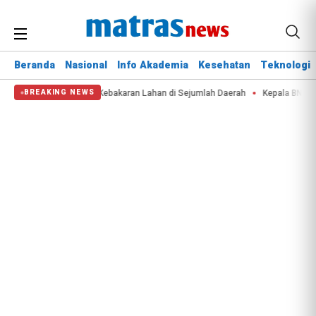
Beranda
Nasional
Info Akademia
Kesehatan
Teknologi
erparah Krisis Air dan Kebakaran Lahan di Sejumlah Daerah
Kepala BNPB: 
BREAKING NEWS