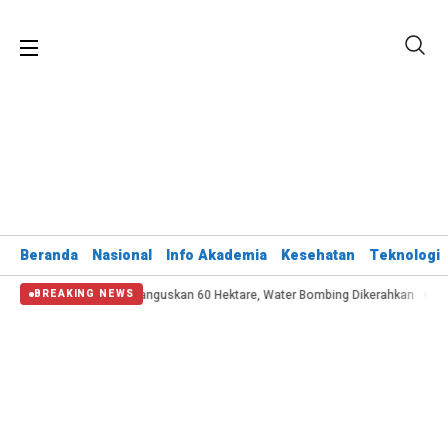
Beranda
Nasional
Info Akademia
Kesehatan
Teknologi
bakaran Bromo Hanguskan 60 Hektare, Water Bombing Dikerahkan
Kemenhub 
BREAKING NEWS