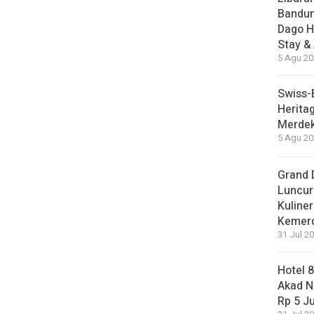
Bandun
Dago H
Stay &
5 Agu 20
Swiss-
Herita
Merdek
5 Agu 20
Grand 
Luncur
Kuliner
Kemer
31 Jul 20
Hotel 
Akad N
Rp 5 J