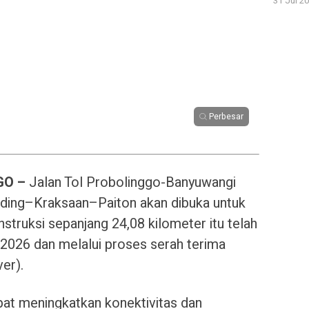
31 Jul 20
Perbesar
GO –
Jalan Tol Probolinggo-Banyuwangi
nding–Kraksaan–Paiton akan dibuka untuk
truksi sepanjang 24,08 kilometer itu telah
 2026 dan melalui proses serah terima
er).
apat meningkatkan konektivitas dan