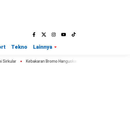
rt
Tekno
Lainnya
Kebakaran Bromo Hanguskan 60 Hektare, Water Bombing Dikerahkan