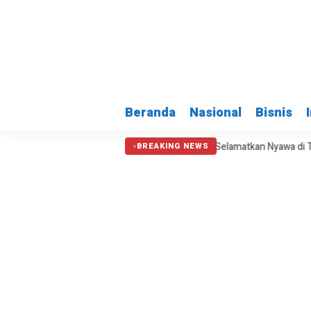
Beranda
Nasional
Bisnis
ah Daerah
Kepala BNPB: Destana Selamatkan Nyawa di Tengah Keker
BREAKING NEWS