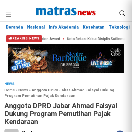
Beranda
Nasional
Info Akademia
Kesehatan
Teknologi
APEX Green City Champion Award
Kota Bekasi Kebut Disiplin Satlinmas Lewa
BREAKING NEWS
NEWS
Home
»
News
»
Anggota DPRD Jabar Ahmad Faisyal Dukung
Program Pemutihan Pajak Kendaraan
Anggota DPRD Jabar Ahmad Faisyal
Dukung Program Pemutihan Pajak
Kendaraan