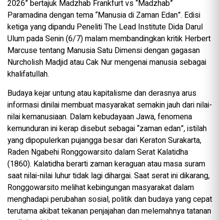
2026” bertajuk Madzhab Frankfurt vs “Madzhab”
Paramadina dengan tema “Manusia di Zaman Edan”. Edisi
ketiga yang dipandu Peneliti The Lead Institute Dida Darul
Ulum pada Senin (6/7) malam membandingkan kritik Herbert
Marcuse tentang Manusia Satu Dimensi dengan gagasan
Nurcholish Madjid atau Cak Nur mengenai manusia sebagai
khalifatullah.
Budaya kejar untung atau kapitalisme dan derasnya arus
informasi dinilai membuat masyarakat semakin jauh dari nilai-
nilai kemanusiaan. Dalam kebudayaan Jawa, fenomena
kemunduran ini kerap disebut sebagai “zaman edan”, istilah
yang dipopulerkan pujangga besar dari Keraton Surakarta,
Raden Ngabehi Ronggowarsito dalam Serat Kalatidha
(1860). Kalatidha berarti zaman keraguan atau masa suram
saat nilai-nilai luhur tidak lagi dihargai. Saat serat ini dikarang,
Ronggowarsito melihat kebingungan masyarakat dalam
menghadapi perubahan sosial, politik dan budaya yang cepat
terutama akibat tekanan penjajahan dan melemahnya tatanan