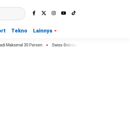
rt
Tekno
Lainnya
 Persen
Swiss-Belcourt Bogor Buka Promo Merdeka Escape dengan F