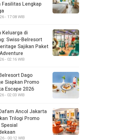
 Fasilitas Lengkap
ga
26 - 17:08 WIB
 Keluarga di
g: Swiss-Belresort
eritage Sajikan Paket
 Adventure
26 - 02:16 WIB
Belresort Dago
ge Siapkan Promo
a Escape 2026
26 - 02:03 WIB
Dafam Ancol Jakarta
kan Trilogi Promo
 Spesial
dekaan
26 - 00:12 WIB