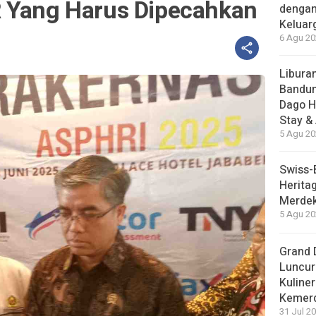
 Yang Harus Dipecahkan
dengan
Keluar
6 Agu 20
Liburan
Bandun
Dago H
Stay &
5 Agu 20
Swiss-
Herita
Merdek
5 Agu 20
Grand 
Luncur
Kuliner
Kemer
31 Jul 20