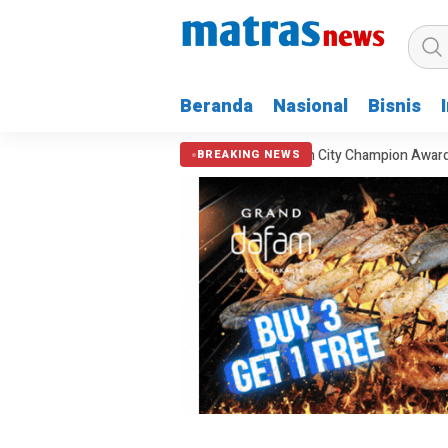
Beranda
Nasional
Bisnis
urkan
Jakarta Raih APEX Green City Champion Award
Kota Beka
BREAKING NEWS