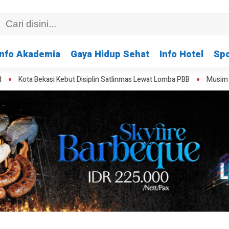
Info Akademia
Gaya Hidup Sehat
Info Hotel
Spo
si Kebut Disiplin Satlinmas Lewat Lomba PBB
Musim Kemarau Perpara