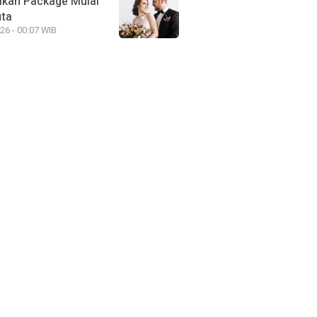
ikah Package Mulai
uta
26 - 00:07 WIB