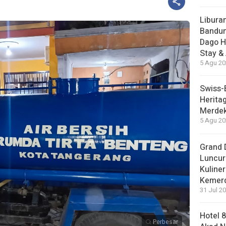
Liburan
Bandun
Dago H
Stay &
5 Agu 20
Swiss-
Herita
Merdek
5 Agu 20
Grand 
Luncur
Kuliner
Kemer
31 Jul 20
Hotel 
Perbesar