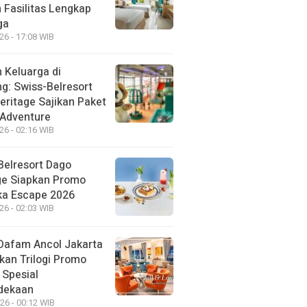
 Fasilitas Lengkap
ga
26 - 17:08 WIB
 Keluarga di
g: Swiss-Belresort
eritage Sajikan Paket
 Adventure
26 - 02:16 WIB
Belresort Dago
ge Siapkan Promo
a Escape 2026
26 - 02:03 WIB
Dafam Ancol Jakarta
kan Trilogi Promo
 Spesial
dekaan
26 - 00:12 WIB