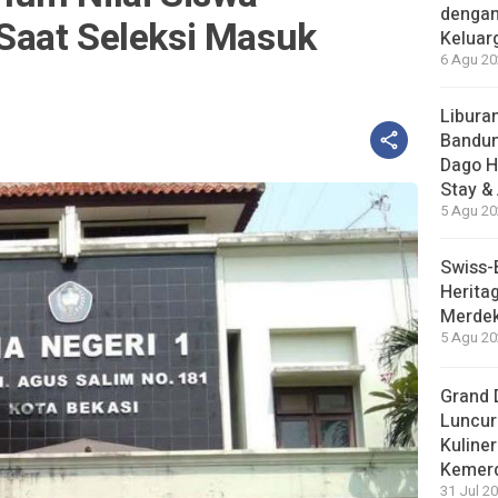
dengan
Saat Seleksi Masuk
Keluar
6 Agu 20
Liburan
Bandun
Dago H
Stay &
5 Agu 20
Swiss-
Herita
Merdek
5 Agu 20
Grand 
Luncur
Kuliner
Kemer
31 Jul 20