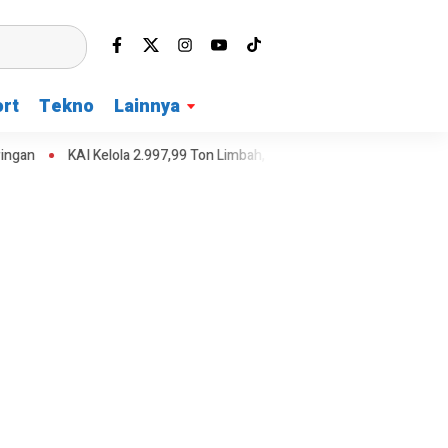
rt
Tekno
Lainnya
KAI Kelola 2.997,99 Ton Limbah, Perkuat Ekonomi Sirkular
Teras Ja