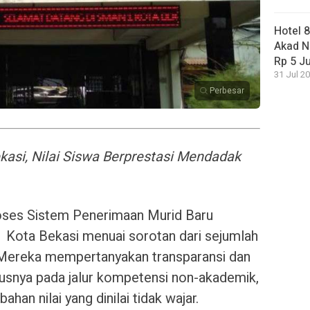
Hotel 
Akad N
Rp 5 J
31 Jul 20
Perbesar
asi, Nilai Siswa Berprestasi Mendadak
ses Sistem Penerimaan Murid Baru
Kota Bekasi menuai sorotan dari sejumlah
. Mereka mempertanyakan transparansi dan
susnya pada jalur kompetensi non-akademik,
han nilai yang dinilai tidak wajar.