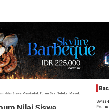
Bac
m Nilai Siswa Mendadak Turun Saat Seleksi Masuk
Swiss-
um Nilai Siswa
Promo 