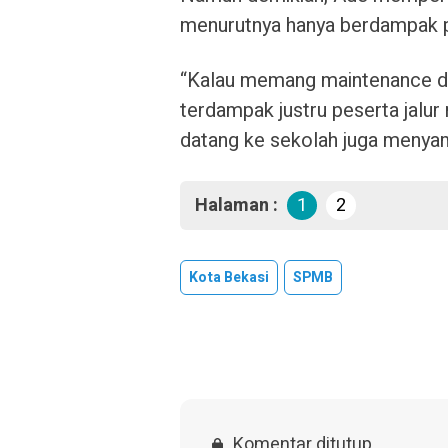
menurutnya hanya berdampak p
“Kalau memang maintenance di
terdampak justru peserta jalu
datang ke sekolah juga menyam
Halaman :
1
2
Kota Bekasi
SPMB
Komentar ditutup.