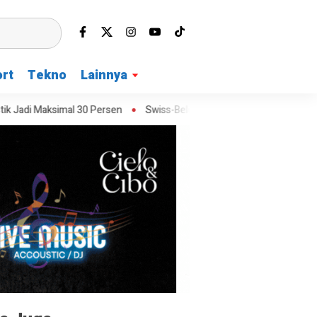
rt
Tekno
Lainnya
 30 Persen
Swiss-Belcourt Bogor Buka Promo Merdeka Escape denga