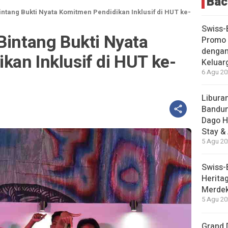
Bac
intang Bukti Nyata Komitmen Pendidikan Inklusif di HUT ke-
Swiss-
Bintang Bukti Nyata
Promo 
dengan
an Inklusif di HUT ke-
Keluar
6 Agu 20
Liburan
Bandun
Dago H
Stay &
5 Agu 20
Swiss-
Herita
Merdek
5 Agu 20
Grand 