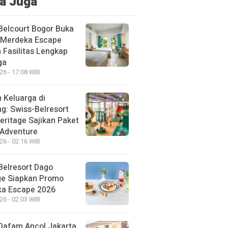
a Juga
Belcourt Bogor Buka
Merdeka Escape
 Fasilitas Lengkap
ga
26 - 17:08 WIB
 Keluarga di
g: Swiss-Belresort
eritage Sajikan Paket
 Adventure
26 - 02:16 WIB
Belresort Dago
ge Siapkan Promo
a Escape 2026
26 - 02:03 WIB
Dafam Ancol Jakarta