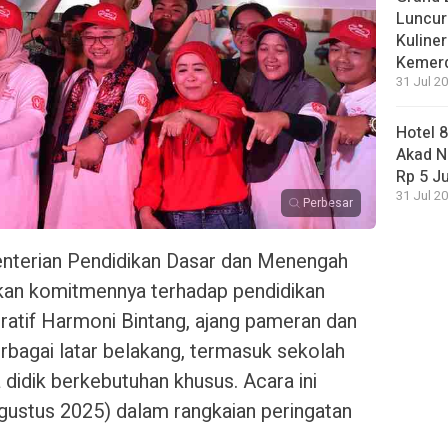
Luncur
Kuliner
Kemer
31 Jul 20
Hotel 
Akad N
Rp 5 J
31 Jul 20
Perbesar
terian Pendidikan Dasar dan Menengah
n komitmennya terhadap pendidikan
boratif Harmoni Bintang, ajang pameran dan
erbagai latar belakang, termasuk sekolah
 didik berkebutuhan khusus. Acara ini
Agustus 2025) dalam rangkaian peringatan