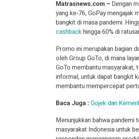
Matrasnews.com –
Dengan me
yang ke-76, GoPay mengajak ma
bangkit di masa pandemi. Hi
cashback
hingga 60% di ratusa
Promo ini merupakan bagian dar
oleh Group GoTo, di mana lay
GoTo membantu masyarakat, t
informal, untuk dapat bangkit
membantu mempercepat pertu
Baca Juga :
Gojek dan Kemenk
Menunjukkan bahwa pandemi t
masyarakat Indonesia untuk be
responden menganggap produk lo