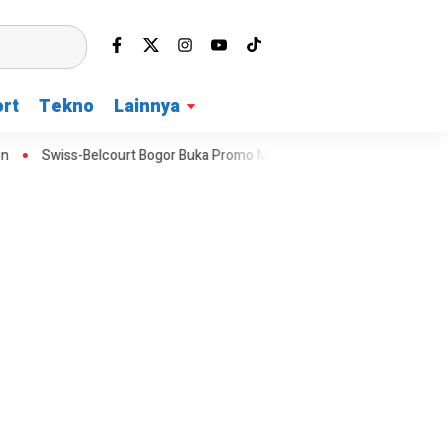
rt
Tekno
Lainnya
urt Bogor Buka Promo Merdeka Escape dengan Fasilitas Lengkap Keluar