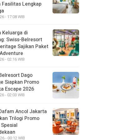
 Fasilitas Lengkap
ga
26 - 17:08 WIB
 Keluarga di
g: Swiss-Belresort
eritage Sajikan Paket
 Adventure
26 - 02:16 WIB
Belresort Dago
ge Siapkan Promo
a Escape 2026
26 - 02:03 WIB
Dafam Ancol Jakarta
kan Trilogi Promo
 Spesial
dekaan
26 - 00:12 WIB