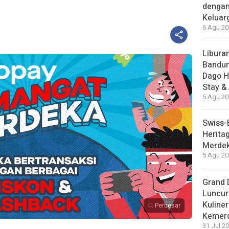
dengan
Keluar
6 Agu 20
Liburan
Bandun
Dago H
Stay &
5 Agu 20
Swiss-
Herita
Merdek
5 Agu 20
Grand 
Luncur
Kuliner
Perbesar
Kemer
31 Jul 20