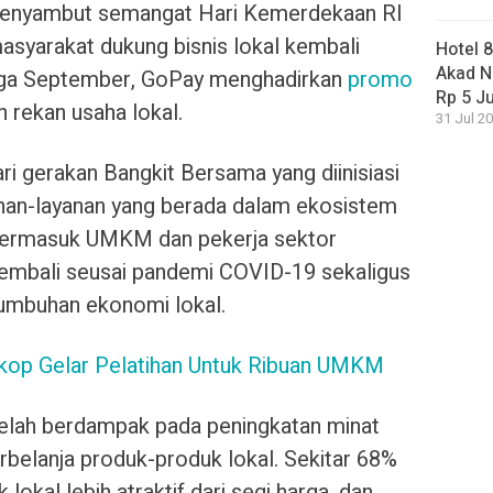
nyambut semangat Hari Kemerdekaan RI
syarakat dukung bisnis lokal kembali
Hotel 
Akad N
ngga September, GoPay menghadirkan
promo
Rp 5 J
n rekan usaha lokal.
31 Jul 20
i gerakan Bangkit Bersama yang diinisiasi
anan-layanan yang berada dalam ekosistem
ermasuk UMKM dan pekerja sektor
 kembali seusai pandemi COVID-19 sekaligus
mbuhan ekonomi lokal.
op Gelar Pelatihan Untuk Ribuan UMKM
elah berdampak pada peningkatan minat
rbelanja produk-produk lokal. Sekitar 68%
kal lebih atraktif dari segi harga, dan