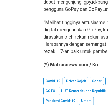
dapat mengunjungi gpy.id/ban
pengguna GoPay dan GoPayLat
“Melihat tingginya antusiasme
digital menggunakan GoPay, ka
dirasakan oleh rekan-rekan usa
Harapannya dengan semangat go
rezeki 17-an baik untuk pembel
(*) Matrasnews.com / Kn
Covid-19
Driver Gojek
Gocar
GOTO
HUT Kemerdekaan Republik I
Pandemi Covid-19
Umkm