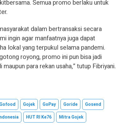
gkitbersama. Semua promo berlaku untuk
er.
 masyarakat dalam bertransaksi secara
mi ingin agar manfaatnya juga dapat
ha lokal yang terpukul selama pandemi.
tong royong, promo ini pun bisa jadi
i maupun para rekan usaha,” tutup Fibriyani.
Gofood
Gojek
GoPay
Goride
Gosend
ndonesia
HUT RI Ke76
Mitra Gojek