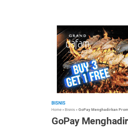
BISNIS
Home
»
Bisnis
»
GoPay Menghadirkan Prom
GoPay Menghadir