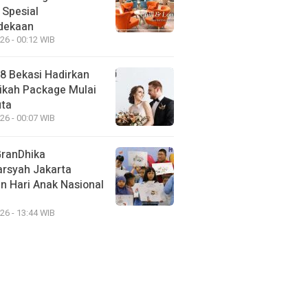
 Spesial
dekaan
26 - 00:12 WIB
88 Bekasi Hadirkan
ikah Package Mulai
uta
26 - 00:07 WIB
GranDhika
arsyah Jakarta
n Hari Anak Nasional
26 - 13:44 WIB