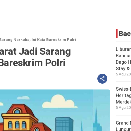
Bac
 Sarang Narkoba, Ini Kata Bareskrim Polri
Barat Jadi Sarang
Liburan
Bandun
 Bareskrim Polri
Dago H
Stay &
5 Agu 20
Swiss-
Herita
Merdek
5 Agu 20
Grand 
Luncur