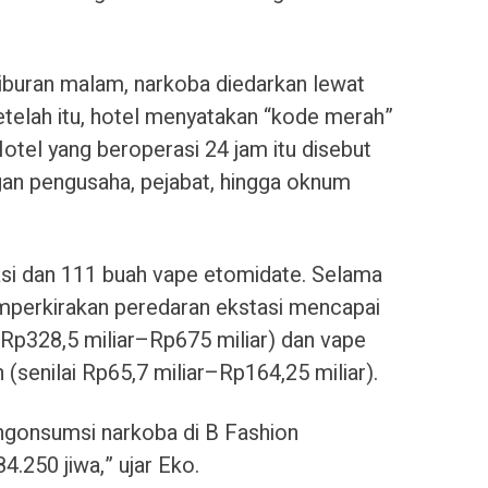
iburan malam, narkoba diedarkan lewat
etelah itu, hotel menyatakan “kode merah”
otel yang beroperasi 24 jam itu disebut
gan pengusaha, pejabat, hingga oknum
asi dan 111 buah vape etomidate. Selama
emperkirakan peredaran ekstasi mencapai
 Rp328,5 miliar–Rp675 miliar) dan vape
senilai Rp65,7 miliar–Rp164,25 miliar).
ngonsumsi narkoba di B Fashion
4.250 jiwa,” ujar Eko.