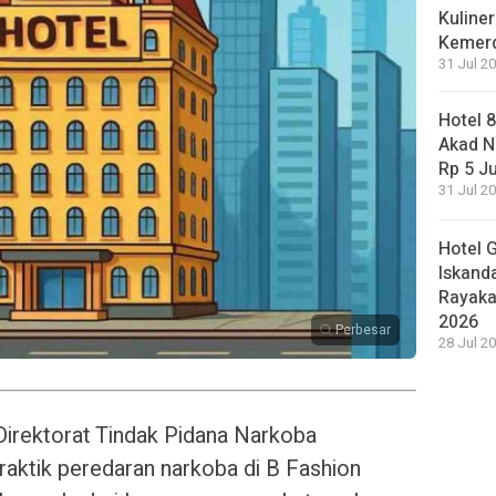
Kuliner
Kemer
31 Jul 20
Hotel 
Akad N
Rp 5 J
31 Jul 20
Hotel 
Iskand
Rayaka
2026
Perbesar
28 Jul 20
irektorat Tindak Pidana Narkoba
aktik peredaran narkoba di B Fashion