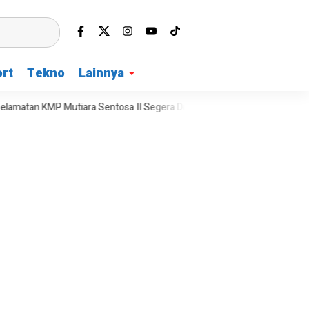
rt
Tekno
Lainnya
iara Sentosa II Segera Digelar
Kali Bekasi Tercemar Berat, DPRD