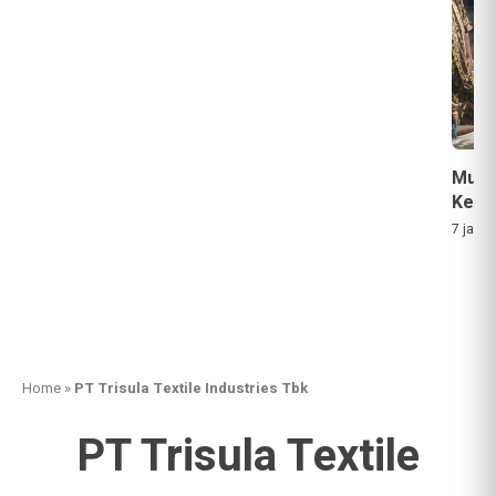
Musi
Keba
7 jam a
Home
»
PT Trisula Textile Industries Tbk
PT Trisula Textile