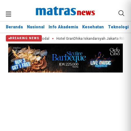
Beranda
Nasional
Info Akademia
Kesehatan
Teknologi
nsformasi Pasar Modal
Hotel GranDhika Iskandarsyah Jakarta Rilis Paket Sp
BREAKING NEWS